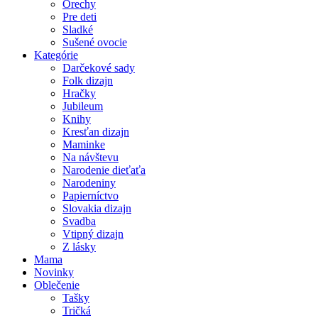
Orechy
Pre deti
Sladké
Sušené ovocie
Kategórie
Darčekové sady
Folk dizajn
Hračky
Jubileum
Knihy
Kresťan dizajn
Maminke
Na návštevu
Narodenie dieťaťa
Narodeniny
Papierníctvo
Slovakia dizajn
Svadba
Vtipný dizajn
Z lásky
Mama
Novinky
Oblečenie
Tašky
Tričká