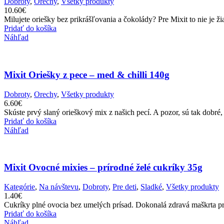
Dobroty
,
Orechy
,
Všetky produkty
10.60
€
Milujete oriešky bez prikrášľovania a čokolády? Pre Mixit to nie je ž
Pridať do košíka
Náhľad
Mixit Oriešky z pece – med & chilli 140g
Dobroty
,
Orechy
,
Všetky produkty
6.60
€
Skúste prvý slaný orieškový mix z našich pecí. A pozor, sú tak dobré
Pridať do košíka
Náhľad
Mixit Ovocné mixies – prírodné želé cukríky 35g
Kategórie
,
Na návštevu
,
Dobroty
,
Pre deti
,
Sladké
,
Všetky produkty
1.40
€
Cukríky plné ovocia bez umelých prísad. Dokonalá zdravá maškrta pr
Pridať do košíka
Náhľad