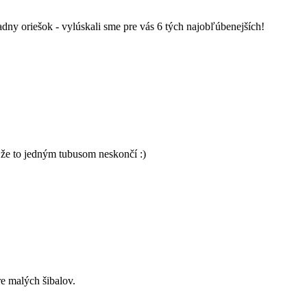
iadny oriešok - vylúskali sme pre vás 6 tých najobľúbenejších!
, že to jedným tubusom neskončí :)
e malých šibalov.