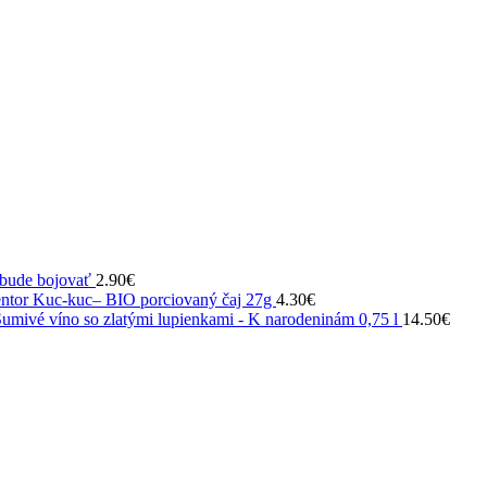
 bude bojovať
2.90
€
ntor Kuc-kuc– BIO porciovaný čaj 27g
4.30
€
umivé víno so zlatými lupienkami - K narodeninám 0,75 l
14.50
€