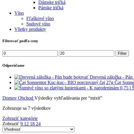
Dámske tričká
Pánske tričká
Víno
Fľaškové víno
Sudové víno
Všetky produkty
Filtrovať podľa ceny
Minimálna
Maximálna
Filter
cena
cena
Odporúčame
Drevená záložka - Pán
Čaj Sonne
Š
Domov
Obchod
Výsledky vyhľadávania pre “mixit”
Zobrazuje sa 7 výsledkov
Zobraziť kategórie
Zobraziť
9
12
18
24