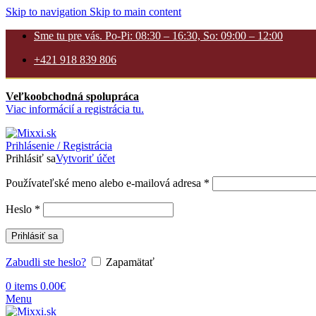
Skip to navigation
Skip to main content
Sme tu pre vás. Po-Pi: 08:30 – 16:30, So: 09:00 – 12:00
+421 918 839 806
Veľkoobchodná spolupráca
Viac informácií a registrácia tu.
Prihlásenie / Registrácia
Prihlásiť sa
Vytvoriť účet
Povinné
Používateľské meno alebo e-mailová adresa
*
Povinné
Heslo
*
Prihlásiť sa
Zabudli ste heslo?
Zapamätať
0
items
0.00
€
Menu