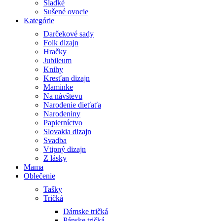
Sladké
Sušené ovocie
Kategórie
Darčekové sady
Folk dizajn
Hračky
Jubileum
Knihy
Kresťan dizajn
Maminke
Na návštevu
Narodenie dieťaťa
Narodeniny
Papierníctvo
Slovakia dizajn
Svadba
Vtipný dizajn
Z lásky
Mama
Oblečenie
Tašky
Tričká
Dámske tričká
Pánske tričká