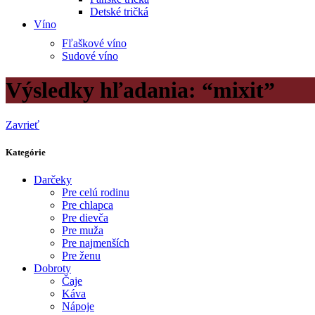
Detské tričká
Víno
Fľaškové víno
Sudové víno
Výsledky hľadania: “mixit”
Zavrieť
Kategórie
Darčeky
Pre celú rodinu
Pre chlapca
Pre dievča
Pre muža
Pre najmenších
Pre ženu
Dobroty
Čaje
Káva
Nápoje