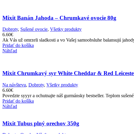
Mixit Banán Jahoda – Chrumkavé ovocie 80g
Dobroty
,
Sušené ovocie
,
Všetky produkty
6.60
€
Ak Vás už omrzeli sladkosti a vo Vašej samoobsluhe balansujú jahod
Pridať do košíka
Náhľad
Mixit Chrumkavý syr White Cheddar & Red Leiceste
Na návštevu
,
Dobroty
,
Všetky produkty
6.60
€
Povedzte syyyr a ochutnajte náš gurmánsky bestseller. Teplom sušené
Pridať do košíka
Náhľad
Mixit Tubus plný orechov 350g