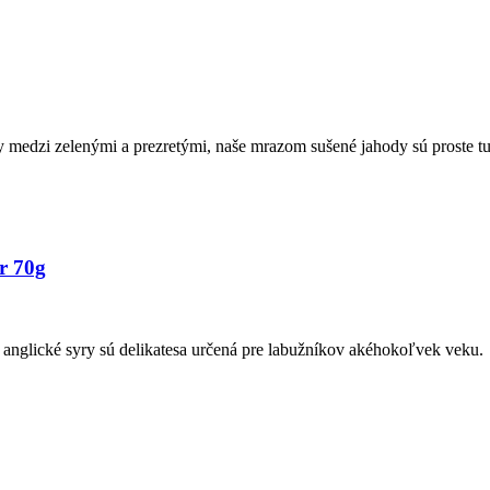
y medzi zelenými a prezretými, naše mrazom sušené jahody sú proste t
r 70g
 anglické syry sú delikatesa určená pre labužníkov akéhokoľvek veku.