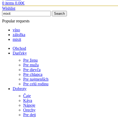
0
items
0.00
€
Wishlist
Search
Popular requests
víno
záložka
mixit
Obchod
Darčeky
Pre ženu
Pre muža
Pre dievča
Pre chlapca
Pre najmenších
Pre celú rodinu
Dobroty
Čaje
Káva
Nápoje
Orechy
Pre deti