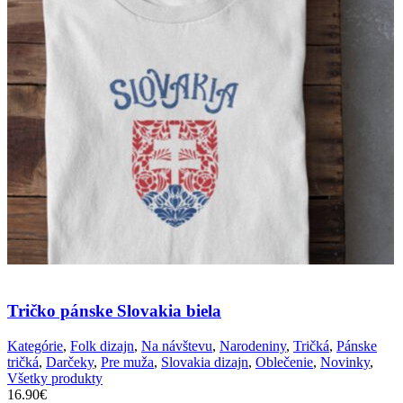
Tričko pánske Slovakia biela
Kategórie
,
Folk dizajn
,
Na návštevu
,
Narodeniny
,
Tričká
,
Pánske
tričká
,
Darčeky
,
Pre muža
,
Slovakia dizajn
,
Oblečenie
,
Novinky
,
Všetky produkty
16.90
€