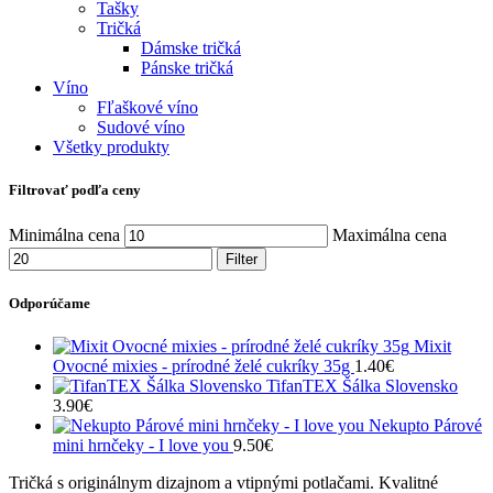
Tašky
Tričká
Dámske tričká
Pánske tričká
Víno
Fľaškové víno
Sudové víno
Všetky produkty
Filtrovať podľa ceny
Minimálna cena
Maximálna cena
Filter
Odporúčame
Mixit
Ovocné mixies - prírodné želé cukríky 35g
1.40
€
TifanTEX Šálka Slovensko
3.90
€
Nekupto Párové
mini hrnčeky - I love you
9.50
€
Tričká s originálnym dizajnom a vtipnými potlačami. Kvalitné