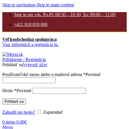
Skip to navigation
Skip to main content
Sme tu pre vás. Po-Pi: 08:30 – 16:30, So: 09:00 – 12:00
+421 918 839 806
Veľkoobchodná spolupráca
Viac informácií a registrácia tu.
Prihlásenie / Registrácia
Prihlásiť sa
Vytvoriť účet
Používateľské meno alebo e-mailová adresa
*
Povinné
Heslo
*
Povinné
Prihlásiť sa
Zabudli ste heslo?
Zapamätať
0
items
0.00
€
Menu