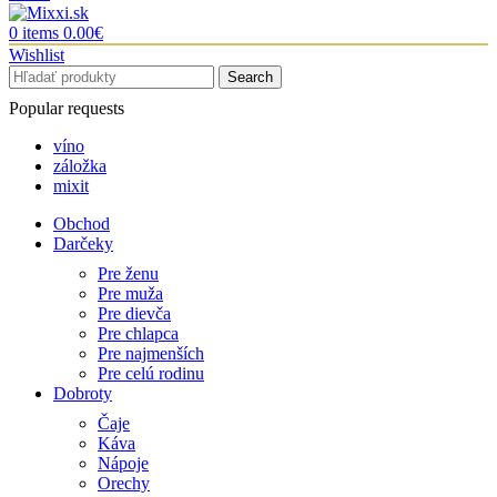
0
items
0.00
€
Wishlist
Search
Popular requests
víno
záložka
mixit
Obchod
Darčeky
Pre ženu
Pre muža
Pre dievča
Pre chlapca
Pre najmenších
Pre celú rodinu
Dobroty
Čaje
Káva
Nápoje
Orechy