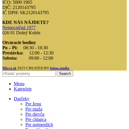
IČO: 5000 1965
DIČ: 2120143795
IČ DPH: SK2120143795
KDE NÁS NÁJDETE?
Nemocničná 1977
026 01 Dolný Kubín
Otváracie hodiny
Po – Pi:
08:30 - 16:30
Prestávka:
12:00 - 12:30
Sobota:
09:00 - 12:00
Mixxi.sk
2025 CREATED BY
fokus.studio
.
Search
Menu
Kategórie
Darčeky
Pre ženu
Pre muža
Pre dievča
Pre chlapca
Pre najmenších