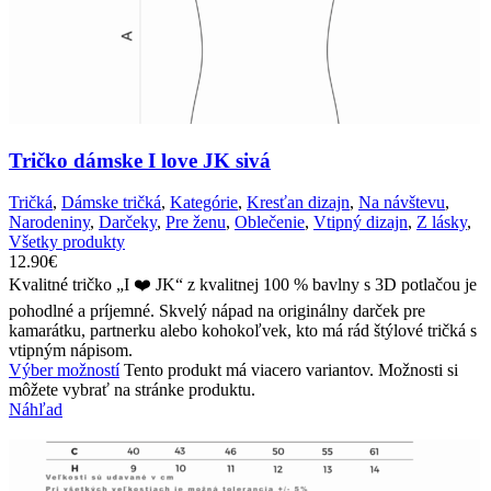
Tričko dámske I love JK sivá
Tričká
,
Dámske tričká
,
Kategórie
,
Kresťan dizajn
,
Na návštevu
,
Narodeniny
,
Darčeky
,
Pre ženu
,
Oblečenie
,
Vtipný dizajn
,
Z lásky
,
Všetky produkty
12.90
€
Kvalitné tričko „I ❤️ JK“ z kvalitnej 100 % bavlny s 3D potlačou je
pohodlné a príjemné. Skvelý nápad na originálny darček pre
kamarátku, partnerku alebo kohokoľvek, kto má rád štýlové tričká s
vtipným nápisom.
Výber možností
Tento produkt má viacero variantov. Možnosti si
môžete vybrať na stránke produktu.
Náhľad