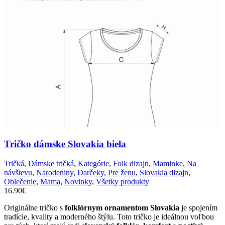
Tričko dámske Slovakia biela
Tričká
,
Dámske tričká
,
Kategórie
,
Folk dizajn
,
Maminke
,
Na
návštevu
,
Narodeniny
,
Darčeky
,
Pre ženu
,
Slovakia dizajn
,
Oblečenie
,
Mama
,
Novinky
,
Všetky produkty
16.90
€
Originálne tričko s
folklórnym ornamentom Slovakia
je spojením
tradície, kvality a moderného štýlu. Toto tričko je ideálnou voľbou