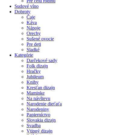
Pre celú rodinu
Sudové víno
Dobroty
Čaje
Káva
Nápoje
Orechy
Sušené ovocie
Pre deti
Sladké
Kategórie
Darčekové sady
Folk dizajn
Hračky
Jubileum
Knihy
Kresťan dizajn
Maminke
Na návštevu
Narodenie dieťaťa
Narodeniny
Papierníctvo
Slovakia dizajn
Svadba
Vtipný dizajn