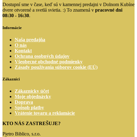
Dostupní sme v čase, keď sú v kamennej predajni v Dolnom Kubíne
dvere otvorené a svetlá svietia. :) To znamená v
pracovné dni
08:30 - 16:30
.
Informácie
Naša predajňa
O nás
Kontakt
Ochrana osobných údajov
Všeobecné obchodné podmienky
Zásady používania súborov cookie (EÚ)
Zákazníci
Zákaznícky účet
Moje objednávky
Doprava
Spôsob platby
Vrátenie tovaru a reklamácie
KTO NÁS ZASTREŠUJE?
Pietro Biblico, s.r.o.