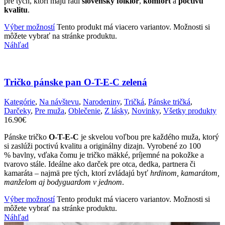
pre tých, ktorí majú radi
slovenský folklór
,
komfort
a
poctivú
kvalitu
.
Výber možností
Tento produkt má viacero variantov. Možnosti si
môžete vybrať na stránke produktu.
Náhľad
Tričko pánske pan O-T-E-C zelená
Kategórie
,
Na návštevu
,
Narodeniny
,
Tričká
,
Pánske tričká
,
Darčeky
,
Pre muža
,
Oblečenie
,
Z lásky
,
Novinky
,
Všetky produkty
16.90
€
Pánske tričko
O-T-E-C
je skvelou voľbou pre každého muža, ktorý
si zaslúži poctivú kvalitu a originálny dizajn. Vyrobené zo 100
% bavlny, vďaka čomu je tričko mäkké, príjemné na pokožke a
tvarovo stále. Ideálne ako darček pre otca, dedka, partnera či
kamaráta – najmä pre tých, ktorí zvládajú byť
hrdinom, kamarátom,
manželom aj bodyguardom v jednom
.
Výber možností
Tento produkt má viacero variantov. Možnosti si
môžete vybrať na stránke produktu.
Náhľad