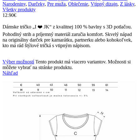
Narodeniny
,
Darčeky
,
Pre muža
,
Oblečenie
,
Vtipný dizajn
,
Z lásky
,
Všetky produkty
12.90
€
Dámske tričko „I ❤️ JK“ z kvalitnej 100 % bavlny s 3D potlačou.
Pohodlný strih a príjemný materiál zaručia komfort. Skvelý nápad
na originálny darček pre kamarátku, partnerku alebo kohokoľvek,
kto má rád štýlové tričká s vtipným nápisom.
Výber možností
Tento produkt má viacero variantov. Možnosti si
môžete vybrať na stránke produktu.
Náhľad