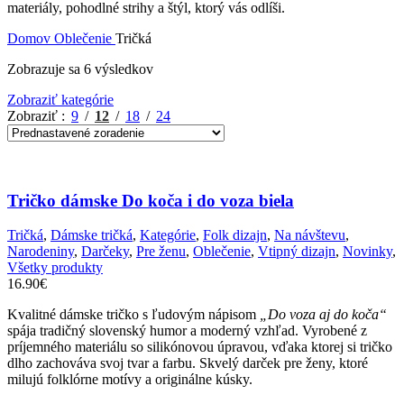
materiály, pohodlné strihy a štýl, ktorý vás odlíši.
Domov
Oblečenie
Tričká
Zobrazuje sa 6 výsledkov
Zobraziť kategórie
Zobraziť
9
12
18
24
Tričko dámske Do koča i do voza biela
Tričká
,
Dámske tričká
,
Kategórie
,
Folk dizajn
,
Na návštevu
,
Narodeniny
,
Darčeky
,
Pre ženu
,
Oblečenie
,
Vtipný dizajn
,
Novinky
,
Všetky produkty
16.90
€
Kvalitné dámske tričko s ľudovým nápisom
„Do voza aj do koča“
spája tradičný slovenský humor a moderný vzhľad. Vyrobené z
príjemného materiálu so silikónovou úpravou, vďaka ktorej si tričko
dlho zachováva svoj tvar a farbu. Skvelý darček pre ženy, ktoré
milujú folklórne motívy a originálne kúsky.