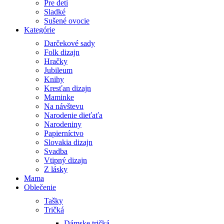
Pre deti
Sladké
Sušené ovocie
Kategórie
Darčekové sady
Folk dizajn
Hračky
Jubileum
Knihy
Kresťan dizajn
Maminke
Na návštevu
Narodenie dieťaťa
Narodeniny
Papierníctvo
Slovakia dizajn
Svadba
Vtipný dizajn
Z lásky
Mama
Oblečenie
Tašky
Tričká
Dámske tričká