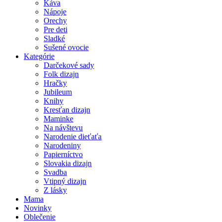
Káva
Nápoje
Orechy
Pre deti
Sladké
Sušené ovocie
Kategórie
Darčekové sady
Folk dizajn
Hračky
Jubileum
Knihy
Kresťan dizajn
Maminke
Na návštevu
Narodenie dieťaťa
Narodeniny
Papierníctvo
Slovakia dizajn
Svadba
Vtipný dizajn
Z lásky
Mama
Novinky
Oblečenie