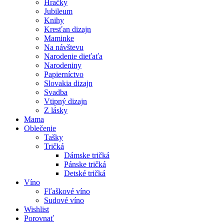
Hračky
Jubileum
Knihy
Kresťan dizajn
Maminke
Na návštevu
Narodenie dieťaťa
Narodeniny
Papierníctvo
Slovakia dizajn
Svadba
Vtipný dizajn
Z lásky
Mama
Oblečenie
Tašky
Tričká
Dámske tričká
Pánske tričká
Detské tričká
Víno
Fľaškové víno
Sudové víno
Wishlist
Porovnať