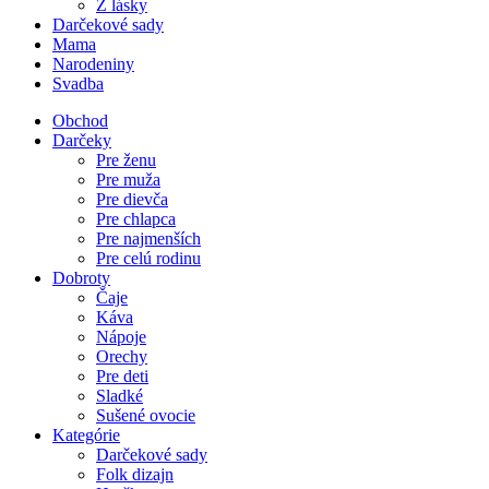
Z lásky
Darčekové sady
Mama
Narodeniny
Svadba
Obchod
Darčeky
Pre ženu
Pre muža
Pre dievča
Pre chlapca
Pre najmenších
Pre celú rodinu
Dobroty
Čaje
Káva
Nápoje
Orechy
Pre deti
Sladké
Sušené ovocie
Kategórie
Darčekové sady
Folk dizajn