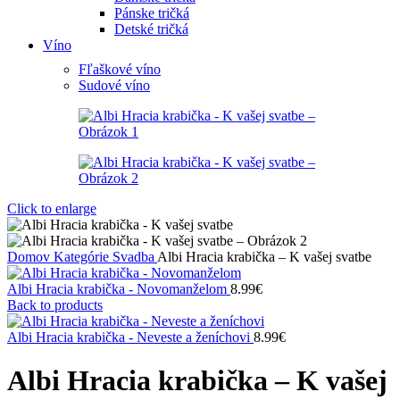
Pánske tričká
Detské tričká
Víno
Fľaškové víno
Sudové víno
Click to enlarge
Domov
Kategórie
Svadba
Albi Hracia krabička – K vašej svatbe
Albi Hracia krabička - Novomanželom
8.99
€
Back to products
Albi Hracia krabička - Neveste a ženíchovi
8.99
€
Albi Hracia krabička – K vašej