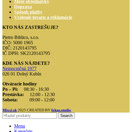
Moje objednávky
Doprava
Spôsob platby
Vrátenie tovaru a reklamácie
KTO NÁS ZASTREŠUJE?
Pietro Biblico, s.r.o.
IČO: 5000 1965
DIČ: 2120143795
IČ DPH: SK2120143795
KDE NÁS NÁJDETE?
Nemocničná 1977
026 01 Dolný Kubín
Otváracie hodiny
Po – Pi:
08:30 - 16:30
Prestávka:
12:00 - 12:30
Sobota:
09:00 - 12:00
Mixxi.sk
2025 CREATED BY
fokus.studio
.
Search
Menu
Kategórie