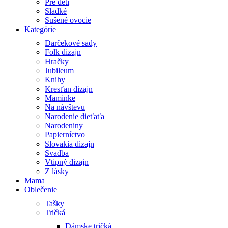
Pre deti
Sladké
Sušené ovocie
Kategórie
Darčekové sady
Folk dizajn
Hračky
Jubileum
Knihy
Kresťan dizajn
Maminke
Na návštevu
Narodenie dieťaťa
Narodeniny
Papierníctvo
Slovakia dizajn
Svadba
Vtipný dizajn
Z lásky
Mama
Oblečenie
Tašky
Tričká
Dámske tričká