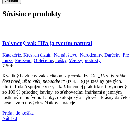
Súvisiace produkty
Balvnený vak Hľa ja tvorím natural
Kategórie
,
Kresťan dizajn
,
Na návštevu
,
Narodeniny
,
Darčeky
,
Pre
muža
,
Pre ženu
,
Oblečenie
,
Tašky
,
Všetky produkty
7.50
€
Kvalitný bavlnený vak s citátom z proroka Izaiáša
„Hľa, ja robím
čosi nové, už to klíči, nebadáte?“
(Iz 43,19) je ideálny pre tých,
ktorí hľadajú spojenie viery a každodennej praktickosti. Vyrobený
zo 100 % prírodnej bavlny, so sťahovacími šnúrkami a jemným
rastlinným motívom. Ľahký, ekologický a štýlový – krásny darček s
posolstvom nových začiatkov a nádeje.
Pridať do košíka
Náhľad