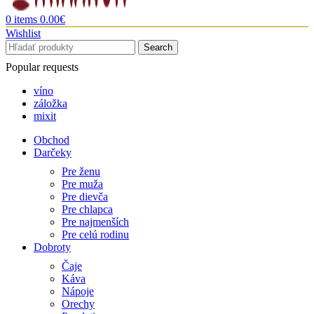
0
items
0.00
€
Wishlist
Search
Popular requests
víno
záložka
mixit
Obchod
Darčeky
Pre ženu
Pre muža
Pre dievča
Pre chlapca
Pre najmenších
Pre celú rodinu
Dobroty
Čaje
Káva
Nápoje
Orechy