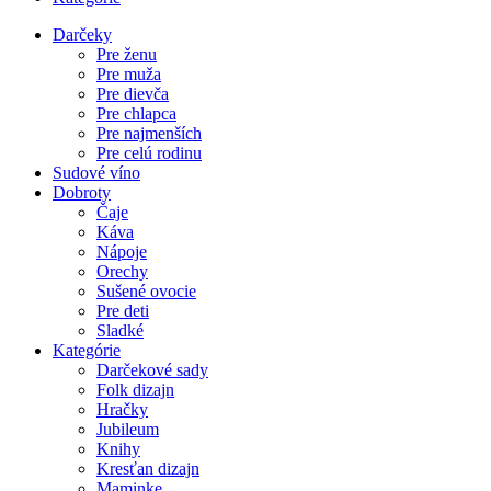
Darčeky
Pre ženu
Pre muža
Pre dievča
Pre chlapca
Pre najmenších
Pre celú rodinu
Sudové víno
Dobroty
Čaje
Káva
Nápoje
Orechy
Sušené ovocie
Pre deti
Sladké
Kategórie
Darčekové sady
Folk dizajn
Hračky
Jubileum
Knihy
Kresťan dizajn
Maminke