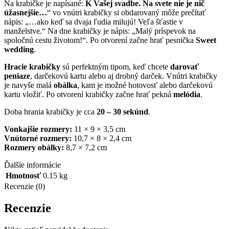
Na krabičke je napísané:
K Vašej svadbe. Na svete nie je nič
úžasnejšie…
“ vo vnútri krabičky si obdarovaný môže prečítať
nápis: „…ako keď sa dvaja ľudia milujú! Veľa šťastie v
manželstve.“ Na dne krabičky je nápis: „Malý príspevok na
spoločnú cestu životom!“. Po otvorení začne hrať pesnička
Sweet
wedding
.
Hracie krabičky
sú perfektným tipom, keď chcete
darovať
peniaze
, darčekovú kartu alebo aj drobný darček. Vnútri krabičky
je navyše malá
obálka
, kam je možné hotovosť alebo darčekovú
kartu vložiť. Po otvorení krabičky začne hrať pekná
melódia
.
Doba hrania krabičky je cca
20 – 30 sekúnd
.
Vonkajšie rozmery:
11 × 9 × 3,5 cm
Vnútorné rozmery:
10,7 × 8 × 2,4 cm
Rozmery obálky:
8,7 × 7,2 cm
Ďalšie informácie
Hmotnosť
0.15 kg
Recenzie (0)
Recenzie