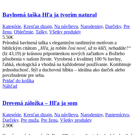
Bavlnená taška Hľa ja tvorím natural
Kategórie
,
Kresťan dizajn
,
Na návštevu
,
Narodeniny
,
Darčeky
,
Pre
ženu
,
Oblečenie
,
Tašky
,
Všetky produkty
5.50
€
Prírodná bavlnená taška s elegantným rastlinným motívom a
biblickým citátom
„Hľa, ja robím čosi nové, už to klíči, nebadáte?“
(Iz 43,19) je krásnou pripomienkou nových začiatkov a Božieho
pôsobenia v našom živote. Vyrobená z kvalitnej 100 % bavlny,
ľahká, ekologická a vhodná na každodenné používanie. Kombinuje
jednoduchosť, štýl a duchovnú hĺbku – ideálna ako darček alebo
povzbudenie pre seba.
Pridať do košíka
Náhľad
Drevená záložka – Hľa ja som
Kategórie
,
Kresťan dizajn
,
Na návštevu
,
Narodeniny
,
Papierníctvo
,
Darčeky
,
Pre muža
,
Pre ženu
,
Všetky produkty
2.90
€