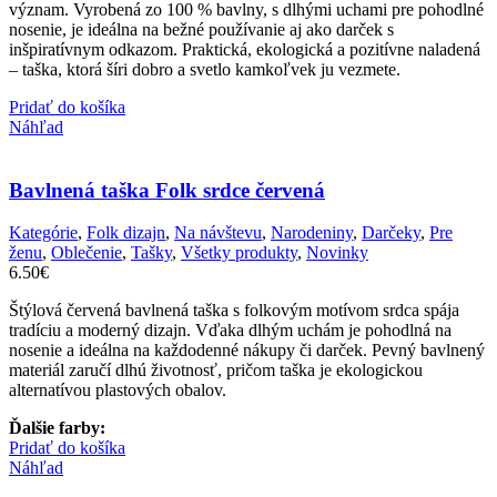
význam. Vyrobená zo 100 % bavlny, s dlhými uchami pre pohodlné
nosenie, je ideálna na bežné používanie aj ako darček s
inšpiratívnym odkazom. Praktická, ekologická a pozitívne naladená
– taška, ktorá šíri dobro a svetlo kamkoľvek ju vezmete.
Pridať do košíka
Náhľad
Bavlnená taška Folk srdce červená
Kategórie
,
Folk dizajn
,
Na návštevu
,
Narodeniny
,
Darčeky
,
Pre
ženu
,
Oblečenie
,
Tašky
,
Všetky produkty
,
Novinky
6.50
€
Štýlová červená bavlnená taška s folkovým motívom srdca spája
tradíciu a moderný dizajn. Vďaka dlhým uchám je pohodlná na
nosenie a ideálna na každodenné nákupy či darček. Pevný bavlnený
materiál zaručí dlhú životnosť, pričom taška je ekologickou
alternatívou plastových obalov.
Ďalšie farby:
Pridať do košíka
Náhľad