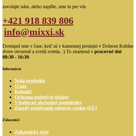
na
zavolajte nám, alebo napíšte, sme tu pre vás
stránke
produktu.
+421 918 839 806
info@mixxi.sk
Dostupní sme v čase, keď sú v kamennej predajni v Dolnom Kubíne
dvere otvorené a svetlá svietia. :) To znamená v
pracovné dni
08:30 - 16:30
.
Informácie
Naša predajňa
O nás
Kontakt
Ochrana osobných údajov
Všeobecné obchodné podmienky
Zásady používania súborov cookie (EÚ)
Zákazníci
Zákaznícky účet