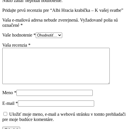
Nikto zatiaľ nepridal hodnotenie.
Pridajte prvú recenziu pre “Albi Hracia krabička – K vašej svatbe”
Vaša e-mailová adresa nebude zverejnená.
Vyžadované polia sú
označené
*
Vaše hodnotenie
*
Vaša recenzia
*
Meno
*
E-mail
*
Uložiť moje meno, e-mail a webovú stránku v tomto prehliadači
pre moje budúce komentáre.