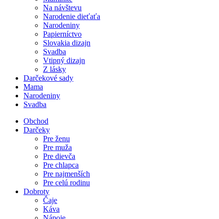
Na návštevu
Narodenie dieťaťa
Narodeniny
Papierníctvo
Slovakia dizajn
Svadba
Vtipný dizajn
Z lásky
Darčekové sady
Mama
Narodeniny
Svadba
Obchod
Darčeky
Pre ženu
Pre muža
Pre dievča
Pre chlapca
Pre najmenších
Pre celú rodinu
Dobroty
Čaje
Káva
Nápoje