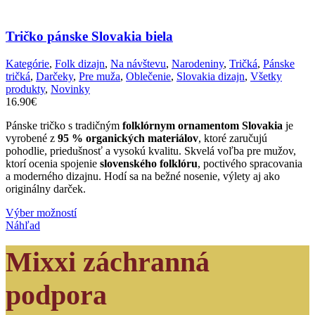
viacero
variantov.
Možnosti
Tričko pánske Slovakia biela
si
môžete
Kategórie
,
Folk dizajn
,
Na návštevu
,
Narodeniny
,
Tričká
,
Pánske
vybrať
tričká
,
Darčeky
,
Pre muža
,
Oblečenie
,
Slovakia dizajn
,
Všetky
na
produkty
,
Novinky
stránke
16.90
€
produktu.
Pánske tričko s tradičným
folklórnym ornamentom Slovakia
je
vyrobené z
95 % organických materiálov
, ktoré zaručujú
pohodlie, priedušnosť a vysokú kvalitu. Skvelá voľba pre mužov,
ktorí ocenia spojenie
slovenského folklóru
, poctivého spracovania
a moderného dizajnu. Hodí sa na bežné nosenie, výlety aj ako
originálny darček.
Tento
Výber možností
produkt
Náhľad
má
viacero
Mixxi záchranná
variantov.
Možnosti
podpora
si
môžete
vybrať