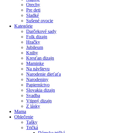
Orechy
Pre deti
Sladké
Sušené ovocie
Kategórie
Darčekové sady
Folk dizajn
Hračky
Jubileum
Knihy
Kresťan dizajn
Maminke
Na návštevu
Narodenie dieťaťa
Narodeniny
Papierníctvo
Slovakia dizajn
Svadba
Vtipný dizajn
Z lásky
Mama
Oblečenie
Tašky
Tričká
Dámske tričká