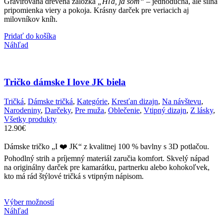
Gravírovaná drevená záložka
„Hľa, ja som“
– jednoduchá, ale silná
pripomienka viery a pokoja. Krásny darček pre veriacich aj
milovníkov kníh.
Pridať do košíka
Náhľad
Tričko dámske I love JK biela
Tričká
,
Dámske tričká
,
Kategórie
,
Kresťan dizajn
,
Na návštevu
,
Narodeniny
,
Darčeky
,
Pre muža
,
Oblečenie
,
Vtipný dizajn
,
Z lásky
,
Všetky produkty
12.90
€
Dámske tričko „I ❤️ JK“ z kvalitnej 100 % bavlny s 3D potlačou.
Pohodlný strih a príjemný materiál zaručia komfort. Skvelý nápad
na originálny darček pre kamarátku, partnerku alebo kohokoľvek,
kto má rád štýlové tričká s vtipným nápisom.
Tento
Výber možností
produkt
Náhľad
má