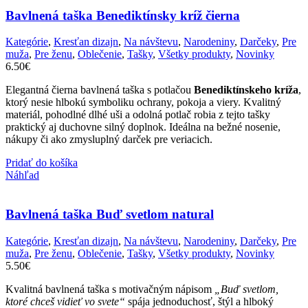
Bavlnená taška Benediktínsky kríž čierna
Kategórie
,
Kresťan dizajn
,
Na návštevu
,
Narodeniny
,
Darčeky
,
Pre
muža
,
Pre ženu
,
Oblečenie
,
Tašky
,
Všetky produkty
,
Novinky
6.50
€
Elegantná čierna bavlnená taška s potlačou
Benediktínskeho kríža
,
ktorý nesie hlbokú symboliku ochrany, pokoja a viery. Kvalitný
materiál, pohodlné dlhé uši a odolná potlač robia z tejto tašky
praktický aj duchovne silný doplnok. Ideálna na bežné nosenie,
nákupy či ako zmysluplný darček pre veriacich.
Pridať do košíka
Náhľad
Bavlnená taška Buď svetlom natural
Kategórie
,
Kresťan dizajn
,
Na návštevu
,
Narodeniny
,
Darčeky
,
Pre
muža
,
Pre ženu
,
Oblečenie
,
Tašky
,
Všetky produkty
,
Novinky
5.50
€
Kvalitná bavlnená taška s motivačným nápisom
„Buď svetlom,
ktoré chceš vidieť vo svete“
spája jednoduchosť, štýl a hlboký