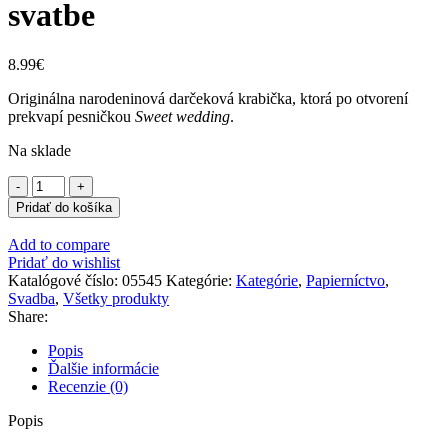
svatbe
8.99
€
Originálna narodeninová darčeková krabička, ktorá po otvorení
prekvapí pesničkou
Sweet wedding
.
Na sklade
množstvo
Albi
Pridať do košíka
Hracia
krabička
Add to compare
-
Pridať do wishlist
K
Katalógové číslo:
05545
Kategórie:
Kategórie
,
Papierníctvo
,
vašej
Svadba
,
Všetky produkty
svatbe
Share:
Popis
Ďalšie informácie
Recenzie (0)
Popis