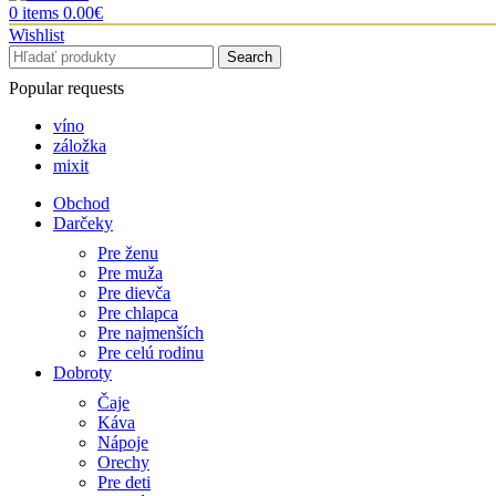
0
items
0.00
€
Wishlist
Search
Popular requests
víno
záložka
mixit
Obchod
Darčeky
Pre ženu
Pre muža
Pre dievča
Pre chlapca
Pre najmenších
Pre celú rodinu
Dobroty
Čaje
Káva
Nápoje
Orechy
Pre deti