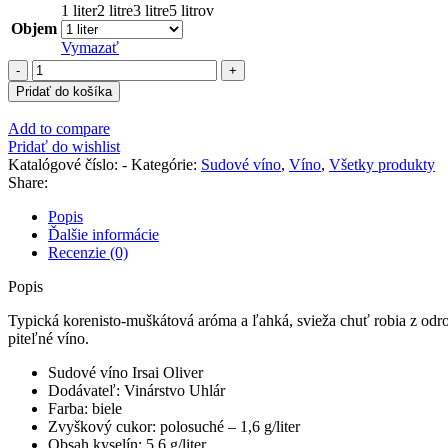
1 liter
2 litre
3 litre
5 litrov
Objem
Vymazať
množstvo
Irsay
Pridať do košíka
Oliver
–
Add to compare
Sudové
Pridať do wishlist
víno
Katalógové číslo:
-
Kategórie:
Sudové víno
,
Víno
,
Všetky produkty
biele,
Share:
polosuché
Popis
Ďalšie informácie
Recenzie (0)
Popis
Typická korenisto-muškátová aróma a ľahká, svieža chuť robia z odro
piteľné víno.
Sudové víno Irsai Oliver
Dodávateľ: Vinárstvo Uhlár
Farba: biele
Zvyškový cukor: polosuché – 1,6 g/liter
Obsah kyselín: 5,6 g/liter