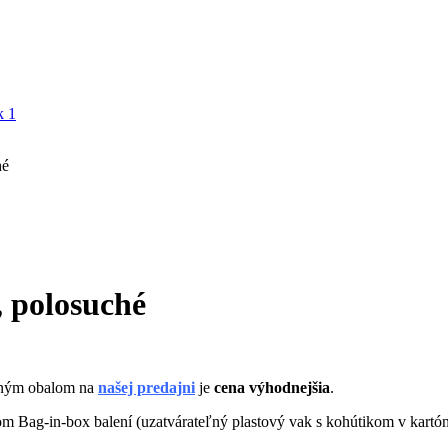
hé
, polosuché
stným obalom na
našej predajni
je
cena výhodnejšia
.
ickom Bag-in-box balení (uzatvárateľný plastový vak s kohútikom v kartó