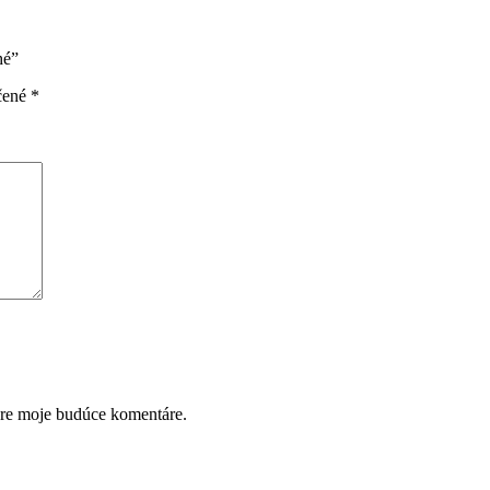
hé”
čené
*
pre moje budúce komentáre.