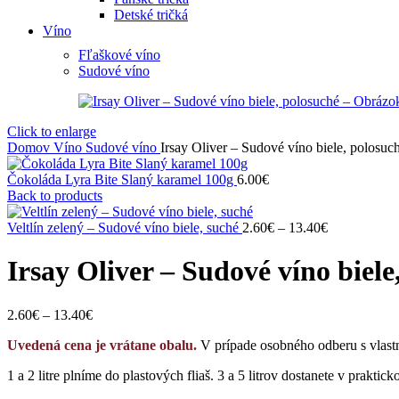
Detské tričká
Víno
Fľaškové víno
Sudové víno
Click to enlarge
Domov
Víno
Sudové víno
Irsay Oliver – Sudové víno biele, polosuc
Čokoláda Lyra Bite Slaný karamel 100g
6.00
€
Back to products
Price
Veltlín zelený – Sudové víno biele, suché
2.60
€
–
13.40
€
range:
2.60€
Irsay Oliver – Sudové víno biele
through
13.40€
Price
2.60
€
–
13.40
€
range:
Uvedená cena je vrátane obalu.
V prípade osobného odberu s vla
2.60€
through
1 a 2 litre plníme do plastových fliaš. 3 a 5 litrov dostanete v prakt
13.40€