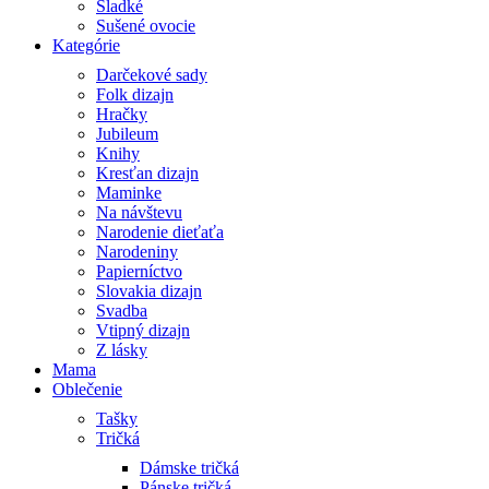
Sladké
Sušené ovocie
Kategórie
Darčekové sady
Folk dizajn
Hračky
Jubileum
Knihy
Kresťan dizajn
Maminke
Na návštevu
Narodenie dieťaťa
Narodeniny
Papierníctvo
Slovakia dizajn
Svadba
Vtipný dizajn
Z lásky
Mama
Oblečenie
Tašky
Tričká
Dámske tričká
Pánske tričká