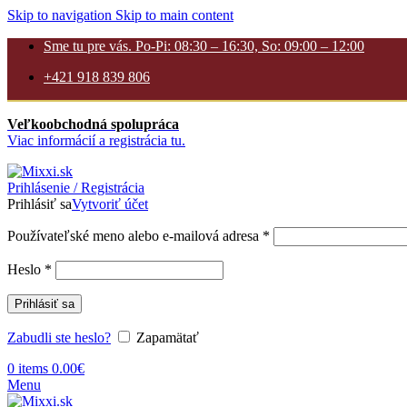
Skip to navigation
Skip to main content
Sme tu pre vás. Po-Pi: 08:30 – 16:30, So: 09:00 – 12:00
+421 918 839 806
Veľkoobchodná spolupráca
Viac informácií a registrácia tu.
Prihlásenie / Registrácia
Prihlásiť sa
Vytvoriť účet
Povinné
Používateľské meno alebo e-mailová adresa
*
Povinné
Heslo
*
Prihlásiť sa
Zabudli ste heslo?
Zapamätať
0
items
0.00
€
Menu