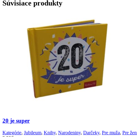
Súvisiace produkty
20 je super
Kategórie
,
Jubileum
,
Knihy
,
Narodeniny
,
Darčeky
,
Pre muža
,
Pre že