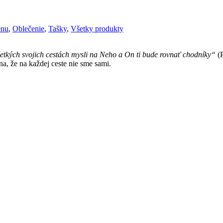
enu
,
Oblečenie
,
Tašky
,
Všetky produkty
etkých svojich cestách mysli na Neho a On ti bude rovnať chodníky“
(P
, že na každej ceste nie sme sami.