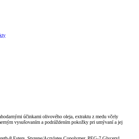
kty
ahodarnými účinkami olivového oleja, extraktu z medu včely
admerným vysušovaním a podráždením pokožky pri umývaní a jej
reth-8 Esters, Styrene/Acrylates Copolymer, PEG-7 Glyceryl