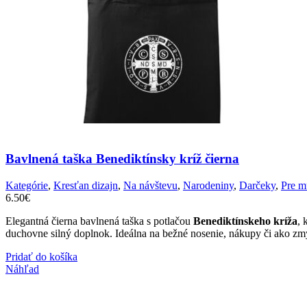
Bavlnená taška Benediktínsky kríž čierna
Kategórie
,
Kresťan dizajn
,
Na návštevu
,
Narodeniny
,
Darčeky
,
Pre m
6.50
€
Elegantná čierna bavlnená taška s potlačou
Benediktínskeho kríža
, 
duchovne silný doplnok. Ideálna na bežné nosenie, nákupy či ako zmy
Pridať do košíka
Náhľad