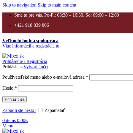
Skip to navigation
Skip to main content
Sme tu pre vás. Po-Pi: 08:30 – 16:30, So: 09:00 – 12:00
+421 918 839 806
Veľkoobchodná spolupráca
Viac informácií a registrácia tu.
Prihlásenie / Registrácia
Prihlásiť sa
Vytvoriť účet
Povinné
Používateľské meno alebo e-mailová adresa
*
Povinné
Heslo
*
Prihlásiť sa
Zabudli ste heslo?
Zapamätať
0
items
0.00
€
Menu