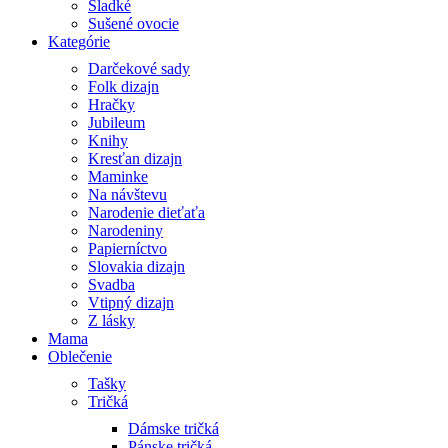
Sladké
Sušené ovocie
Kategórie
Darčekové sady
Folk dizajn
Hračky
Jubileum
Knihy
Kresťan dizajn
Maminke
Na návštevu
Narodenie dieťaťa
Narodeniny
Papierníctvo
Slovakia dizajn
Svadba
Vtipný dizajn
Z lásky
Mama
Oblečenie
Tašky
Tričká
Dámske tričká
Pánske tričká