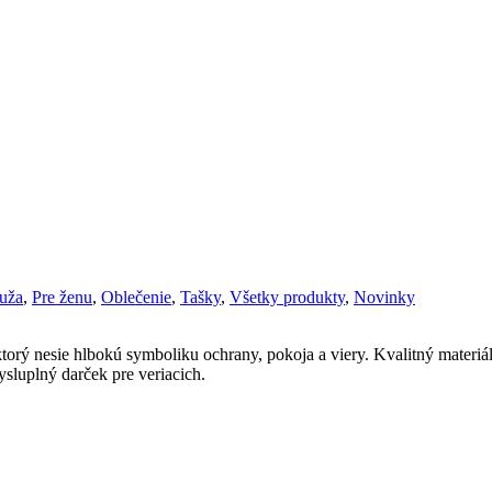
uža
,
Pre ženu
,
Oblečenie
,
Tašky
,
Všetky produkty
,
Novinky
ktorý nesie hlbokú symboliku ochrany, pokoja a viery. Kvalitný materiál,
sluplný darček pre veriacich.