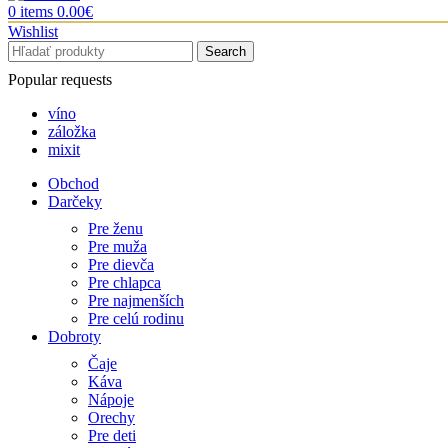
0
items
0.00
€
Wishlist
Search
Popular requests
víno
záložka
mixit
Obchod
Darčeky
Pre ženu
Pre muža
Pre dievča
Pre chlapca
Pre najmenších
Pre celú rodinu
Dobroty
Čaje
Káva
Nápoje
Orechy
Pre deti