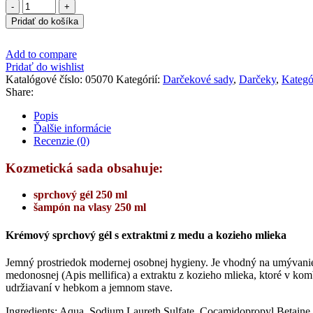
množstvo
Kozmetická
Pridať do košíka
sada
Botanica
Add to compare
Bohemia
Pridať do wishlist
Kozie
Katalógové číslo:
05070
Kategórií:
Darčekové sady
,
Darčeky
,
Kategó
mlieko
Share:
-
gél,
Popis
šampón
Ďalšie informácie
Recenzie (0)
Kozmetická sada obsahuje:
sprchový gél 250 ml
šampón na vlasy 250 ml
Krémový sprchový gél s extraktmi z medu a kozieho mlieka
Jemný prostriedok modernej osobnej hygieny. Je vhodný na umývanie 
medonosnej (Apis mellifica) a extraktu z kozieho mlieka, ktoré v k
udržiavaní v hebkom a jemnom stave.
Ingredients: Aqua, Sodium Laureth Sulfate, Cocamidopropyl Betaine