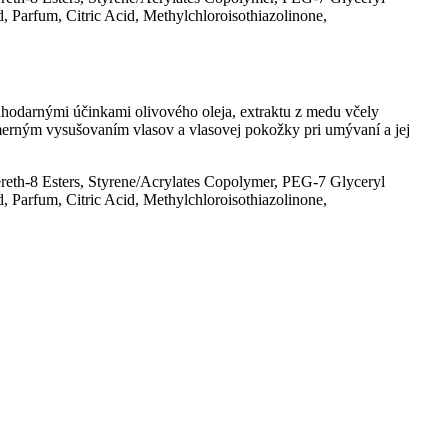
, Parfum, Citric Acid, Methylchloroisothiazolinone,
ahodarnými účinkami olivového oleja, extraktu z medu včely
dmerným vysušovaním vlasov a vlasovej pokožky pri umývaní a jej
reth-8 Esters, Styrene/Acrylates Copolymer, PEG-7 Glyceryl
, Parfum, Citric Acid, Methylchloroisothiazolinone,