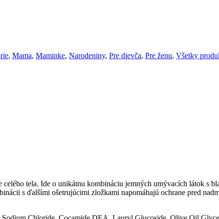
rie
,
Mama
,
Maminke
,
Narodeniny
,
Pre dievča
,
Pre ženu
,
Všetky produ
celého tela. Ide o unikátnu kombináciu jemných umývacích látok s bl
ombinácii s ďalšími ošetrujúcimi zložkami napomáhajú ochrane pred n
, Sodium Chloride, Cocamide DEA, Lauryl Glucoside, Olive Oil Glyce