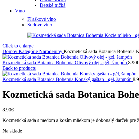
Detské tričká
Víno
Fľaškové víno
Sudové víno
Click to enlarge
Domov
Kategórie
Narodeniny
Kozmetická sada Botanica Bohemia K
Kozmetická sada Botanica Bohemia Olivový olej - gél, šampón
8.90
Back to products
Kozmetická sada Botanica Bohemia Konský gaštan - gél, šampón
8.
Kozmetická sada Botanica Bohe
8.90
€
Kozmetická sada s medom a kozím mliekom je dokonalý darček pre že
Na sklade