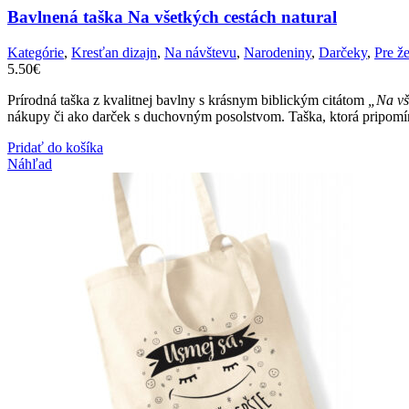
Bavlnená taška Na všetkých cestách natural
Kategórie
,
Kresťan dizajn
,
Na návštevu
,
Narodeniny
,
Darčeky
,
Pre ž
5.50
€
Prírodná taška z kvalitnej bavlny s krásnym biblickým citátom
„Na vš
nákupy či ako darček s duchovným posolstvom. Taška, ktorá pripomína
Pridať do košíka
Náhľad