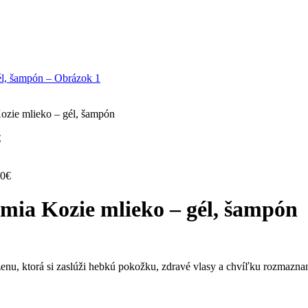
ozie mlieko – gél, šampón
€
90
€
mia Kozie mlieko – gél, šampón
nu, ktorá si zaslúži hebkú pokožku, zdravé vlasy a chvíľku rozmazna