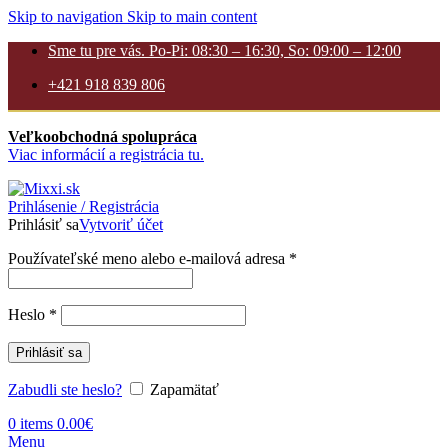
Skip to navigation
Skip to main content
Sme tu pre vás. Po-Pi: 08:30 – 16:30, So: 09:00 – 12:00
+421 918 839 806
Veľkoobchodná spolupráca
Viac informácií a registrácia tu.
Prihlásenie / Registrácia
Prihlásiť sa
Vytvoriť účet
Povinné
Používateľské meno alebo e-mailová adresa
*
Povinné
Heslo
*
Prihlásiť sa
Zabudli ste heslo?
Zapamätať
0
items
0.00
€
Menu