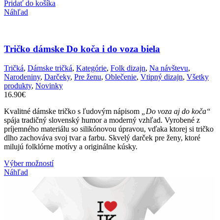
Pridať do košíka
Náhľad
Tričko dámske Do koča i do voza biela
Tričká
,
Dámske tričká
,
Kategórie
,
Folk dizajn
,
Na návštevu
,
Narodeniny
,
Darčeky
,
Pre ženu
,
Oblečenie
,
Vtipný dizajn
,
Všetky
produkty
,
Novinky
16.90
€
Kvalitné dámske tričko s ľudovým nápisom
„Do voza aj do koča“
spája tradičný slovenský humor a moderný vzhľad. Vyrobené z
príjemného materiálu so silikónovou úpravou, vďaka ktorej si tričko
dlho zachováva svoj tvar a farbu. Skvelý darček pre ženy, ktoré
milujú folklórne motívy a originálne kúsky.
Tento
Výber možností
produkt
Náhľad
má
viacero
variantov.
Možnosti
si