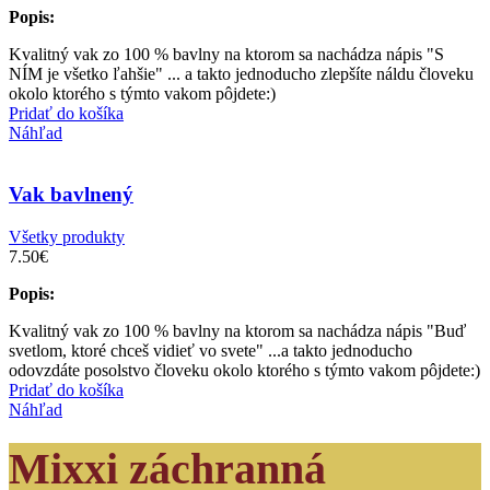
Popis:
Kvalitný vak zo 100 % bavlny na ktorom sa nachádza nápis "S
NÍM je všetko ľahšie" ... a takto jednoducho zlepšíte náldu človeku
okolo ktorého s týmto vakom pôjdete:)
Pridať do košíka
Náhľad
Vak bavlnený
Všetky produkty
7.50
€
Popis:
Kvalitný vak zo 100 % bavlny na ktorom sa nachádza nápis "Buď
svetlom, ktoré chceš vidieť vo svete" ...a takto jednoducho
odovzdáte posolstvo človeku okolo ktorého s týmto vakom pôjdete:)
Pridať do košíka
Náhľad
Mixxi záchranná