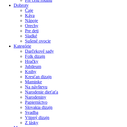
Pre celú rodinu
Dobroty
Čaje
Káva
Nápoje
Orechy
Pre deti
Sladké
Sušené ovocie
Kategórie
Darčekové sady
Folk dizajn
Hračky
Jubileum
Knihy
Kresťan dizajn
Maminke
Na návštevu
Narodenie dieťaťa
Narodeniny
Papierníctvo
Slovakia dizajn
Svadba
Vtipný dizajn
Z lásky