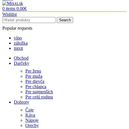
0
items
0.00
€
Wishlist
Search
Popular requests
víno
záložka
mixit
Obchod
Darčeky
Pre ženu
Pre muža
Pre dievča
Pre chlapca
Pre najmenších
Pre celú rodinu
Dobroty
Čaje
Káva
Nápoje
Orechy