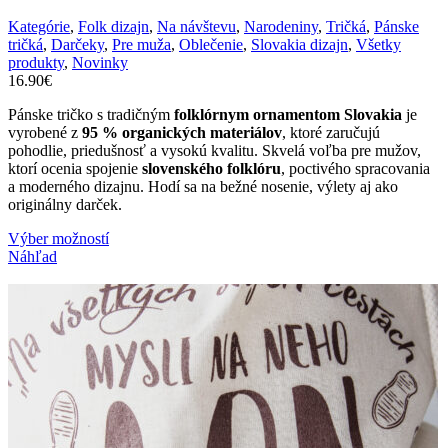
Kategórie
,
Folk dizajn
,
Na návštevu
,
Narodeniny
,
Tričká
,
Pánske
tričká
,
Darčeky
,
Pre muža
,
Oblečenie
,
Slovakia dizajn
,
Všetky
produkty
,
Novinky
16.90
€
Pánske tričko s tradičným
folklórnym ornamentom Slovakia
je
vyrobené z
95 % organických materiálov
, ktoré zaručujú
pohodlie, priedušnosť a vysokú kvalitu. Skvelá voľba pre mužov,
ktorí ocenia spojenie
slovenského folklóru
, poctivého spracovania
a moderného dizajnu. Hodí sa na bežné nosenie, výlety aj ako
originálny darček.
Tento
Výber možností
produkt
Náhľad
má
viacero
variantov.
Možnosti
si
môžete
vybrať
na
stránke
produktu.