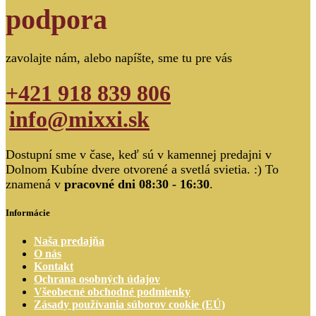
podpora
zavolajte nám, alebo napíšte, sme tu pre vás
+421 918 839 806
info@mixxi.sk
Dostupní sme v čase, keď sú v kamennej predajni v
Dolnom Kubíne dvere otvorené a svetlá svietia. :) To
znamená v
pracovné dni 08:30 - 16:30
.
Informácie
Naša predajňa
O nás
Kontakt
Ochrana osobných údajov
Všeobecné obchodné podmienky
Zásady používania súborov cookie (EÚ)