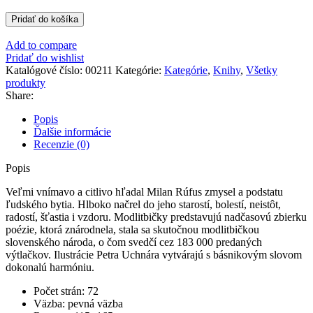
množstvo
Pridať do košíka
Modlitbičky
-
Add to compare
Milan
Pridať do wishlist
Rúfus
Katalógové číslo:
00211
Kategórie:
Kategórie
,
Knihy
,
Všetky
produkty
Share:
Popis
Ďalšie informácie
Recenzie (0)
Popis
Veľmi vnímavo a citlivo hľadal Milan Rúfus zmysel a podstatu
ľudského bytia. Hlboko načrel do jeho starostí, bolestí, neistôt,
radostí, šťastia i vzdoru. Modlitbičky predstavujú nadčasovú zbierku
poézie, ktorá znárodnela, stala sa skutočnou modlitbičkou
slovenského národa, o čom svedčí cez 183 000 predaných
výtlačkov. Ilustrácie Petra Uchnára vytvárajú s básnikovým slovom
dokonalú harmóniu.
Počet strán: 72
Väzba: pevná väzba