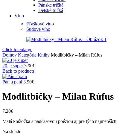
Pánske tričká
Detské tričká
Víno
Fľaškové víno
Sudové víno
Click to enlarge
Domov
Kategórie
Knihy
Modlitbičky – Milan Rúfus
20 je super
3.90
€
Back to products
Pán a pani
3.90
€
Modlitbičky – Milan Rúfus
7.20
€
Malá knižočka s nadčasovou poéziou aj pre tých najmenších.
Na sklade