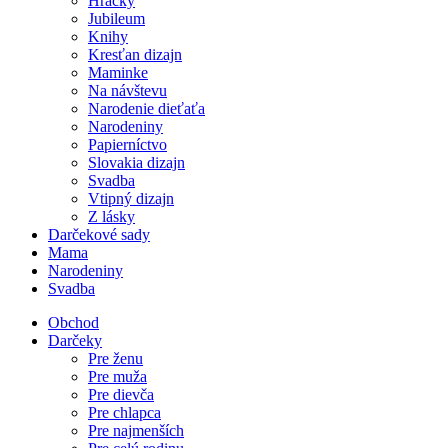
Hračky
Jubileum
Knihy
Kresťan dizajn
Maminke
Na návštevu
Narodenie dieťaťa
Narodeniny
Papierníctvo
Slovakia dizajn
Svadba
Vtipný dizajn
Z lásky
Darčekové sady
Mama
Narodeniny
Svadba
Obchod
Darčeky
Pre ženu
Pre muža
Pre dievča
Pre chlapca
Pre najmenších