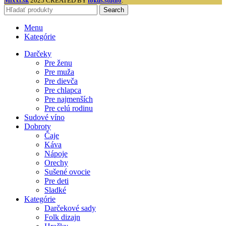
Mixxi.sk
2025 CREATED BY
fokus.studio
.
Search
Menu
Kategórie
Darčeky
Pre ženu
Pre muža
Pre dievča
Pre chlapca
Pre najmenších
Pre celú rodinu
Sudové víno
Dobroty
Čaje
Káva
Nápoje
Orechy
Sušené ovocie
Pre deti
Sladké
Kategórie
Darčekové sady
Folk dizajn