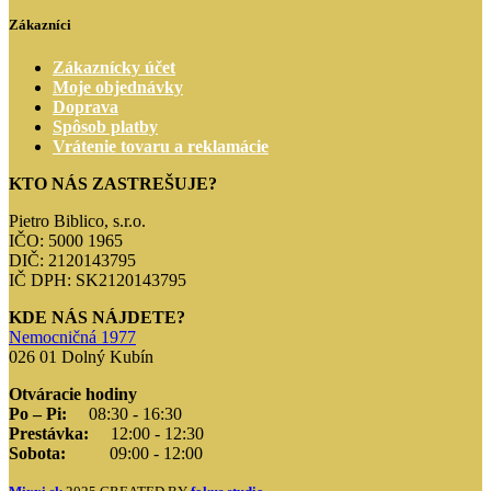
Zákazníci
Zákaznícky účet
Moje objednávky
Doprava
Spôsob platby
Vrátenie tovaru a reklamácie
KTO NÁS ZASTREŠUJE?
Pietro Biblico, s.r.o.
IČO: 5000 1965
DIČ: 2120143795
IČ DPH: SK2120143795
KDE NÁS NÁJDETE?
Nemocničná 1977
026 01 Dolný Kubín
Otváracie hodiny
Po – Pi:
08:30 - 16:30
Prestávka:
12:00 - 12:30
Sobota:
09:00 - 12:00