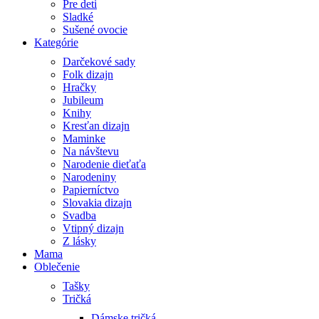
Pre deti
Sladké
Sušené ovocie
Kategórie
Darčekové sady
Folk dizajn
Hračky
Jubileum
Knihy
Kresťan dizajn
Maminke
Na návštevu
Narodenie dieťaťa
Narodeniny
Papierníctvo
Slovakia dizajn
Svadba
Vtipný dizajn
Z lásky
Mama
Oblečenie
Tašky
Tričká
Dámske tričká