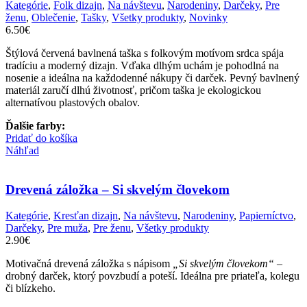
Kategórie
,
Folk dizajn
,
Na návštevu
,
Narodeniny
,
Darčeky
,
Pre
ženu
,
Oblečenie
,
Tašky
,
Všetky produkty
,
Novinky
6.50
€
Štýlová červená bavlnená taška s folkovým motívom srdca spája
tradíciu a moderný dizajn. Vďaka dlhým uchám je pohodlná na
nosenie a ideálna na každodenné nákupy či darček. Pevný bavlnený
materiál zaručí dlhú životnosť, pričom taška je ekologickou
alternatívou plastových obalov.
Ďalšie farby:
Pridať do košíka
Náhľad
Drevená záložka – Si skvelým človekom
Kategórie
,
Kresťan dizajn
,
Na návštevu
,
Narodeniny
,
Papierníctvo
,
Darčeky
,
Pre muža
,
Pre ženu
,
Všetky produkty
2.90
€
Motivačná drevená záložka s nápisom
„Si skvelým človekom“
–
drobný darček, ktorý povzbudí a poteší. Ideálna pre priateľa, kolegu
či blízkeho.