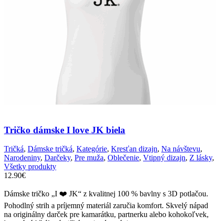
môžete
vybrať
na
stránke
produktu.
Tričko dámske I love JK biela
Tričká
,
Dámske tričká
,
Kategórie
,
Kresťan dizajn
,
Na návštevu
,
Narodeniny
,
Darčeky
,
Pre muža
,
Oblečenie
,
Vtipný dizajn
,
Z lásky
,
Všetky produkty
12.90
€
Dámske tričko „I ❤️ JK“ z kvalitnej 100 % bavlny s 3D potlačou.
Pohodlný strih a príjemný materiál zaručia komfort. Skvelý nápad
na originálny darček pre kamarátku, partnerku alebo kohokoľvek,