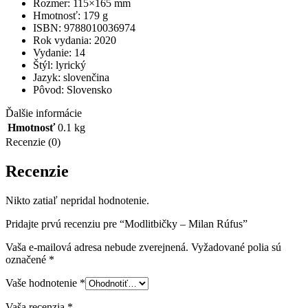
Rozmer: 115×165 mm
Hmotnosť: 179 g
ISBN: 9788010036974
Rok vydania: 2020
Vydanie: 14
Štýl: lyrický
Jazyk: slovenčina
Pôvod: Slovensko
Ďalšie informácie
Hmotnosť
0.1 kg
Recenzie (0)
Recenzie
Nikto zatiaľ nepridal hodnotenie.
Pridajte prvú recenziu pre “Modlitbičky – Milan Rúfus”
Vaša e-mailová adresa nebude zverejnená.
Vyžadované polia sú
označené
*
Vaše hodnotenie
*
Vaša recenzia
*