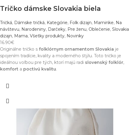
Tričko dámske Slovakia biela
Tričká
,
Dámske tričká
,
Kategórie
,
Folk dizajn
,
Maminke
,
Na
návštevu
,
Narodeniny
,
Darčeky
,
Pre ženu
,
Oblečenie
,
Slovakia
dizajn
,
Mama
,
Všetky produkty
,
Novinky
16.90
€
Originálne tričko s
folklórnym ornamentom Slovakia
je
spojením tradície, kvality a moderného štýlu. Toto tričko je
ideálnou voľbou pre tých, ktorí majú radi
slovenský folklór
,
komfort
a
poctivú kvalitu
.