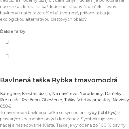
tradíciu a moderný dizajn. Vďaka dlhým uchám je pohodlná na
nosenie a ideálna na každodenné nákupy či darček. Pevný
bavlnený materiál zaručí dlhú životnosť, pričom taška je
ekologickou alternatívou plastových obalov.
Ďalšie farby:
Bavlnená taška Rybka tmavomodrá
Kategórie
,
Kresťan dizajn
,
Na návštevu
,
Narodeniny
,
Darčeky
,
Pre muža
,
Pre ženu
,
Oblečenie
,
Tašky
,
Všetky produkty
,
Novinky
6.50
€
Tmavomodrá bavlnená taška so symbolom
ryby (Ichthys)
–
prastarým znamením prvých kresťanov. Symbolizuje vieru,
nádej a nasledovanie Krista. Taška je vyrobená zo 100 % bavlny,