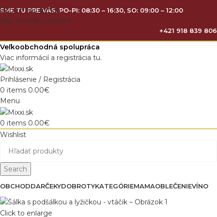
Skip to navigation
SME TU PRE VÁS. PO-PI: 08:30 – 16:30, SO: 09:00 – 12:00
Skip to main content
+421 918 839 806
Veľkoobchodná spolupráca
Viac informácií a registrácia tu.
Prihlásenie / Registrácia
0
items
0.00
€
Menu
0
items
0.00
€
Wishlist
Search
OBCHOD
DARČEKY
DOBROTY
KATEGÓRIE
MAMA
OBLEČENIE
VÍNO
Click to enlarge