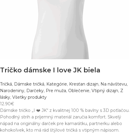
Tričko dámske I love JK biela
Tričká
,
Dámske tričká
,
Kategórie
,
Kresťan dizajn
,
Na návštevu
,
Narodeniny
,
Darčeky
,
Pre muža
,
Oblečenie
,
Vtipný dizajn
,
Z
lásky
,
Všetky produkty
12.90
€
Dámske tričko „I ❤️ JK“ z kvalitnej 100 % bavlny s 3D potlačou.
Pohodlný strih a príjemný materiál zaručia komfort. Skvelý
nápad na originálny darček pre kamarátku, partnerku alebo
kohokoľvek, kto má rád štýlové tričká s vtipným nápisom.