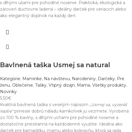
s dlhými ušami pre pohodlné nosenie. Praktická, ekologická a
zároveň duchovne ladená – ideálny darček pre veriacich alebo
ako elegantný doplnok na každý deň.
Bavlnená taška Usmej sa natural
Kategórie
,
Maminke
,
Na návštevu
,
Narodeniny
,
Darčeky
,
Pre
ženu
,
Oblečenie
,
Tašky
,
Vtipný dizajn
,
Mama
,
Všetky produkty
,
Novinky
5.50
€
Kvalitná bavlnená taška s veselým nápisom
„Usmej sa, vyzeráš
lepšie“
prinesie dobrú náladu kamkoľvek ju vezmete. Vyrobená
zo 100 % bavlny, s dlhými uchami pre pohodlné nosenie a
dostatočne priestranná na každodenné využitie. Ideálna ako
darček pre kamarátku, mamu alebo kolegyňu, ktorá sa rada