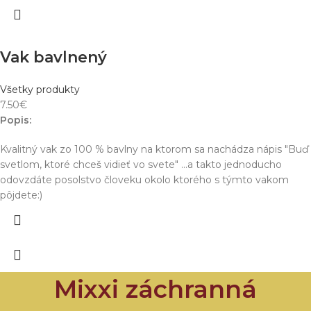
Vak bavlnený
Všetky produkty
7.50
€
Popis:
Kvalitný vak zo 100 % bavlny na ktorom sa nachádza nápis "Buď
svetlom, ktoré chceš vidieť vo svete" ...a takto jednoducho
odovzdáte posolstvo človeku okolo ktorého s týmto vakom
pôjdete:)
Mixxi záchranná