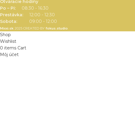
Otváracie hodiny
Po – Pi:
08:30 - 16:30
Prestávka:
12:00 - 12:30
Sobota:
09:00 - 12:00
Mixxi.sk
2025 CREATED BY
fokus.studio
.
Shop
Wishlist
0
items
Cart
Môj účet