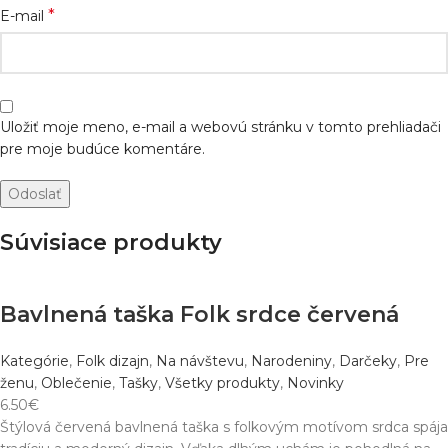
*
E-mail
Uložiť moje meno, e-mail a webovú stránku v tomto prehliadači
pre moje budúce komentáre.
Súvisiace produkty
Bavlnená taška Folk srdce červená
Kategórie
,
Folk dizajn
,
Na návštevu
,
Narodeniny
,
Darčeky
,
Pre
ženu
,
Oblečenie
,
Tašky
,
Všetky produkty
,
Novinky
6.50
€
Štýlová červená bavlnená taška s folkovým motívom srdca spája