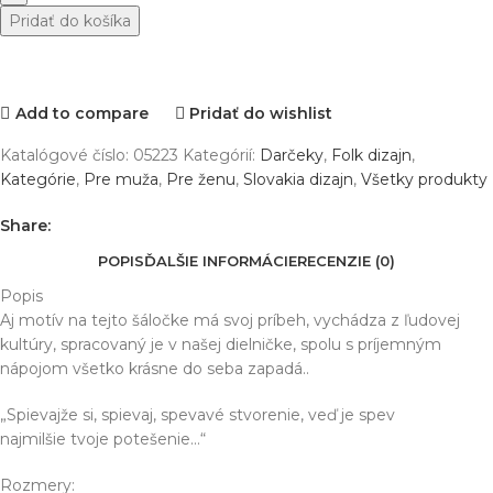
Pridať do košíka
Add to compare
Pridať do wishlist
Katalógové číslo:
05223
Kategórií:
Darčeky
,
Folk dizajn
,
Kategórie
,
Pre muža
,
Pre ženu
,
Slovakia dizajn
,
Všetky produkty
Share:
POPIS
ĎALŠIE INFORMÁCIE
RECENZIE (0)
Popis
Aj motív na tejto šáločke má svoj príbeh, vychádza z ľudovej
kultúry, spracovaný je v našej dielničke, spolu s príjemným
nápojom všetko krásne do seba zapadá..
„Spievajže si, spievaj, spevavé stvorenie, veď je spev
najmilšie tvoje potešenie…“
Rozmery: