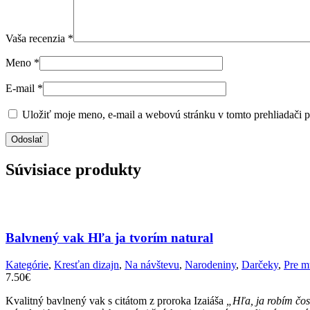
Vaša recenzia
*
Meno
*
E-mail
*
Uložiť moje meno, e-mail a webovú stránku v tomto prehliadači 
Súvisiace produkty
Balvnený vak Hľa ja tvorím natural
Kategórie
,
Kresťan dizajn
,
Na návštevu
,
Narodeniny
,
Darčeky
,
Pre m
7.50
€
Kvalitný bavlnený vak s citátom z proroka Izaiáša
„Hľa, ja robím čosi