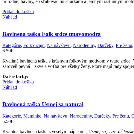
prírodnej bavlny, so sťahovacími šnúrkami a jemným rastlinným motí
Pridať do košíka
Náhľad
Bavlnená taška Folk srdce tmavomodrá
Kategórie
,
Folk dizajn
,
Na návštevu
,
Narodeniny
,
Darčeky
,
Pre ženu
6.50
€
Kvalitná bavlnená taška s krásnym folkovým motívom v tvare srdca. V
zároveň pevná – skvelá voľba pre všetky ženy, ktoré majú rady spojen
Ďalšie farby:
Pridať do košíka
Náhľad
Bavlnená taška Usmej sa natural
Kategórie
,
Maminke
,
Na návštevu
,
Narodeniny
,
Darčeky
,
Pre ženu
,
O
5.50
€
Kvalitná bavlnená taška s veselým nápisom
„Usmej sa, vyzeráš lepši