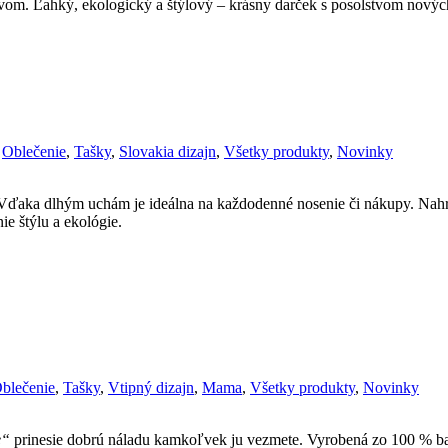
vom. Ľahký, ekologický a štýlový – krásny darček s posolstvom nových
,
Oblečenie
,
Tašky
,
Slovakia dizajn
,
Všetky produkty
,
Novinky
ďaka dlhým uchám je ideálna na každodenné nosenie či nákupy. Nahrádz
ie štýlu a ekológie.
blečenie
,
Tašky
,
Vtipný dizajn
,
Mama
,
Všetky produkty
,
Novinky
e“
prinesie dobrú náladu kamkoľvek ju vezmete. Vyrobená zo 100 % bav