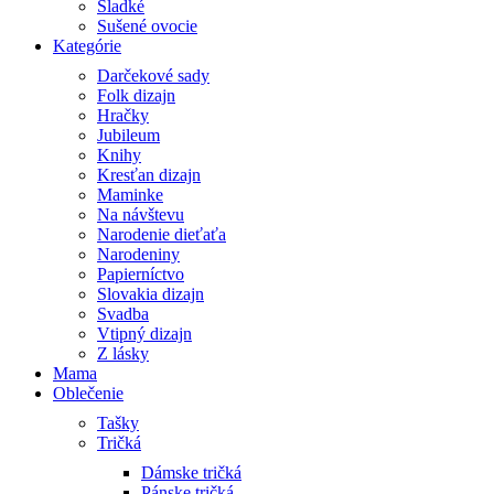
Sladké
Sušené ovocie
Kategórie
Darčekové sady
Folk dizajn
Hračky
Jubileum
Knihy
Kresťan dizajn
Maminke
Na návštevu
Narodenie dieťaťa
Narodeniny
Papierníctvo
Slovakia dizajn
Svadba
Vtipný dizajn
Z lásky
Mama
Oblečenie
Tašky
Tričká
Dámske tričká
Pánske tričká