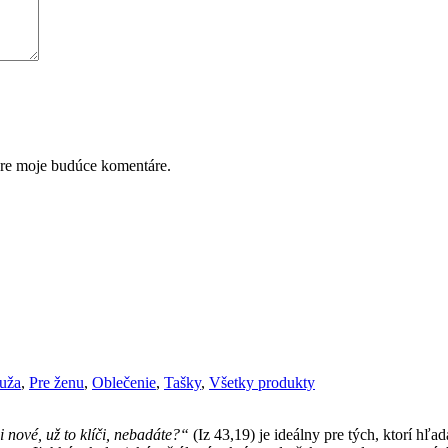
pre moje budúce komentáre.
uža
,
Pre ženu
,
Oblečenie
,
Tašky
,
Všetky produkty
 nové, už to klíči, nebadáte?“
(Iz 43,19) je ideálny pre tých, ktorí hľ