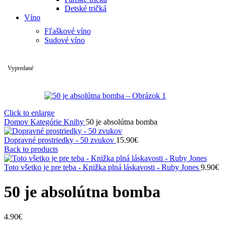
Detské tričká
Víno
Fľaškové víno
Sudové víno
Vypredané
Click to enlarge
Domov
Kategórie
Knihy
50 je absolútna bomba
Dopravné prostriedky - 50 zvukov
15.90
€
Back to products
Toto všetko je pre teba - Knižka plná láskavosti - Ruby Jones
9.90
€
50 je absolútna bomba
4.90
€