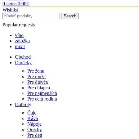
0
items
0.00
€
Wishlist
Search
Popular requests
víno
záložka
mixit
Obchod
Darčeky
Pre ženu
Pre muža
Pre dievča
Pre chlapca
Pre najmenších
Pre celú rodinu
Dobroty
Čaje
Káva
Nápoje
Orechy
Pre deti