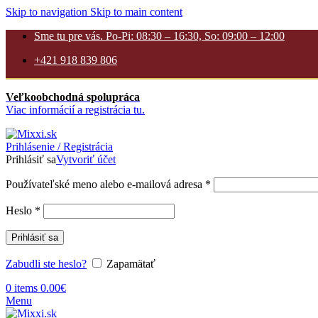
Skip to navigation
Skip to main content
Sme tu pre vás. Po-Pi: 08:30 – 16:30, So: 09:00 – 12:00
+421 918 839 806
Veľkoobchodná spolupráca
Viac informácií a registrácia tu.
Prihlásenie / Registrácia
Prihlásiť sa
Vytvoriť účet
Povinné
Používateľské meno alebo e-mailová adresa
*
Povinné
Heslo
*
Prihlásiť sa
Zabudli ste heslo?
Zapamätať
0
items
0.00
€
Menu