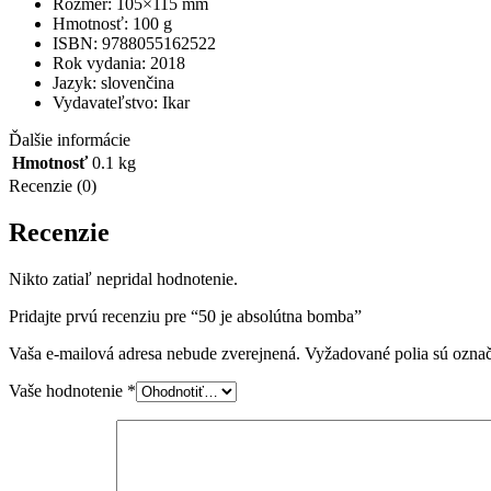
Rozmer: 105×115 mm
Hmotnosť: 100 g
ISBN: 9788055162522
Rok vydania: 2018
Jazyk: slovenčina
Vydavateľstvo: Ikar
Ďalšie informácie
Hmotnosť
0.1 kg
Recenzie (0)
Recenzie
Nikto zatiaľ nepridal hodnotenie.
Pridajte prvú recenziu pre “50 je absolútna bomba”
Vaša e-mailová adresa nebude zverejnená.
Vyžadované polia sú ozna
Vaše hodnotenie
*