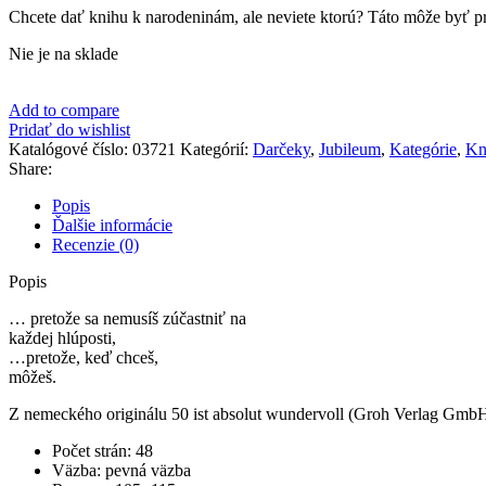
Chcete dať knihu k narodeninám, ale neviete ktorú? Táto môže byť 
Nie je na sklade
Add to compare
Pridať do wishlist
Katalógové číslo:
03721
Kategórií:
Darčeky
,
Jubileum
,
Kategórie
,
Kn
Share:
Popis
Ďalšie informácie
Recenzie (0)
Popis
… pretože sa nemusíš zúčastniť na
každej hlúposti,
…pretože, keď chceš,
môžeš.
Z nemeckého originálu 50 ist absolut wundervoll (Groh Verlag GmbH,
Počet strán: 48
Väzba: pevná väzba