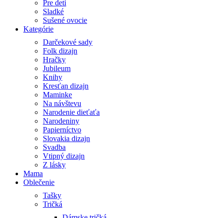
Pre deti
Sladké
Sušené ovocie
Kategórie
Darčekové sady
Folk dizajn
Hračky
Jubileum
Knihy
Kresťan dizajn
Maminke
Na návštevu
Narodenie dieťaťa
Narodeniny
Papierníctvo
Slovakia dizajn
Svadba
Vtipný dizajn
Z lásky
Mama
Oblečenie
Tašky
Tričká
Dámske tričká