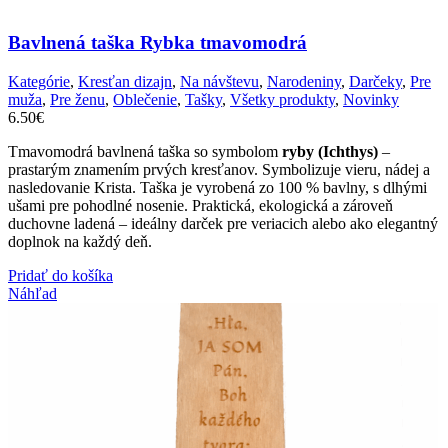
Bavlnená taška Rybka tmavomodrá
Kategórie
,
Kresťan dizajn
,
Na návštevu
,
Narodeniny
,
Darčeky
,
Pre
muža
,
Pre ženu
,
Oblečenie
,
Tašky
,
Všetky produkty
,
Novinky
6.50
€
Tmavomodrá bavlnená taška so symbolom
ryby (Ichthys)
–
prastarým znamením prvých kresťanov. Symbolizuje vieru, nádej a
nasledovanie Krista. Taška je vyrobená zo 100 % bavlny, s dlhými
ušami pre pohodlné nosenie. Praktická, ekologická a zároveň
duchovne ladená – ideálny darček pre veriacich alebo ako elegantný
doplnok na každý deň.
Pridať do košíka
Náhľad