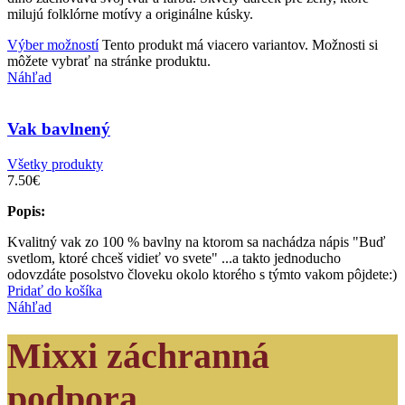
milujú folklórne motívy a originálne kúsky.
Výber možností
Tento produkt má viacero variantov. Možnosti si
môžete vybrať na stránke produktu.
Náhľad
Vak bavlnený
Všetky produkty
7.50
€
Popis:
Kvalitný vak zo 100 % bavlny na ktorom sa nachádza nápis "Buď
svetlom, ktoré chceš vidieť vo svete" ...a takto jednoducho
odovzdáte posolstvo človeku okolo ktorého s týmto vakom pôjdete:)
Pridať do košíka
Náhľad
Mixxi záchranná
podpora