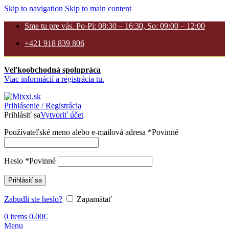
Skip to navigation
Skip to main content
Sme tu pre vás. Po-Pi: 08:30 – 16:30, So: 09:00 – 12:00
+421 918 839 806
Veľkoobchodná spolupráca
Viac informácií a registrácia tu.
Prihlásenie / Registrácia
Prihlásiť sa
Vytvoriť účet
Používateľské meno alebo e-mailová adresa
*
Povinné
Heslo
*
Povinné
Prihlásiť sa
Zabudli ste heslo?
Zapamätať
0
items
0.00
€
Menu