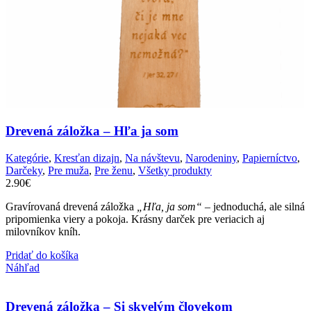
Drevená záložka – Hľa ja som
Kategórie
,
Kresťan dizajn
,
Na návštevu
,
Narodeniny
,
Papierníctvo
,
Darčeky
,
Pre muža
,
Pre ženu
,
Všetky produkty
2.90
€
Gravírovaná drevená záložka
„Hľa, ja som“
– jednoduchá, ale silná
pripomienka viery a pokoja. Krásny darček pre veriacich aj
milovníkov kníh.
Pridať do košíka
Náhľad
Drevená záložka – Si skvelým človekom