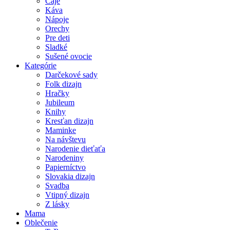
Čaje
Káva
Nápoje
Orechy
Pre deti
Sladké
Sušené ovocie
Kategórie
Darčekové sady
Folk dizajn
Hračky
Jubileum
Knihy
Kresťan dizajn
Maminke
Na návštevu
Narodenie dieťaťa
Narodeniny
Papierníctvo
Slovakia dizajn
Svadba
Vtipný dizajn
Z lásky
Mama
Oblečenie