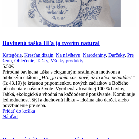
Bavlnená taška Hľa ja tvorím natural
Kategórie
,
Kresťan dizajn
,
Na návštevu
,
Narodeniny
,
Darčeky
,
Pre
ženu
,
Oblečenie
,
Tašky
,
Všetky produkty
5.50
€
Prírodná bavlnená taška s elegantným rastlinným motívom a
biblickým citátom
„Hľa, ja robím čosi nové, už to klíči, nebadáte?“
(Iz 43,19) je krásnou pripomienkou nových začiatkov a Božieho
pôsobenia v našom živote. Vyrobená z kvalitnej 100 % bavlny,
ľahká, ekologická a vhodná na každodenné používanie. Kombinuje
jednoduchosť, štýl a duchovnú hĺbku – ideálna ako darček alebo
povzbudenie pre seba.
Pridať do košíka
Náhľad