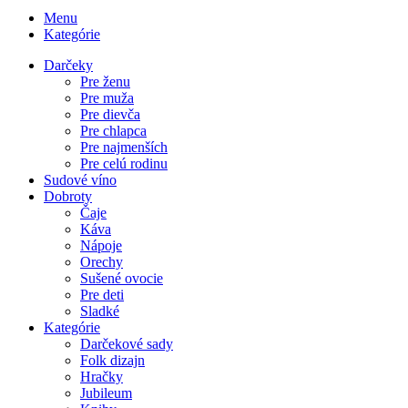
Menu
Kategórie
Darčeky
Pre ženu
Pre muža
Pre dievča
Pre chlapca
Pre najmenších
Pre celú rodinu
Sudové víno
Dobroty
Čaje
Káva
Nápoje
Orechy
Sušené ovocie
Pre deti
Sladké
Kategórie
Darčekové sady
Folk dizajn
Hračky
Jubileum