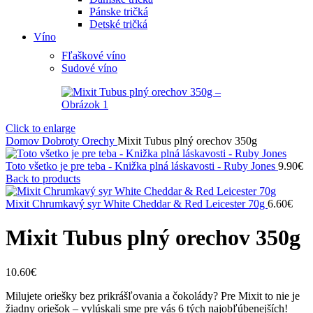
Pánske tričká
Detské tričká
Víno
Fľaškové víno
Sudové víno
Click to enlarge
Domov
Dobroty
Orechy
Mixit Tubus plný orechov 350g
Toto všetko je pre teba - Knižka plná láskavosti - Ruby Jones
9.90
€
Back to products
Mixit Chrumkavý syr White Cheddar & Red Leicester 70g
6.60
€
Mixit Tubus plný orechov 350g
10.60
€
Milujete oriešky bez prikrášľovania a čokolády? Pre Mixit to nie je
žiadny oriešok – vylúskali sme pre vás 6 tých najobľúbenejších!