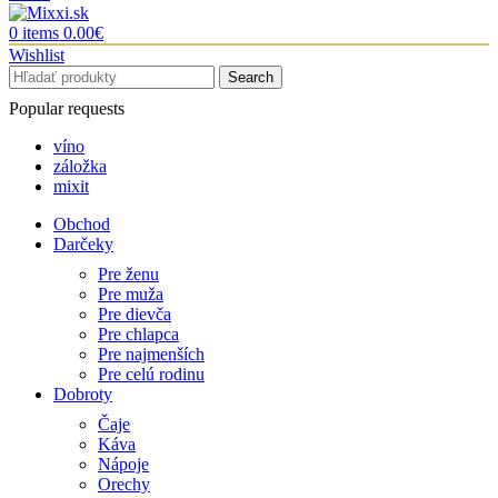
0
items
0.00
€
Wishlist
Search
Popular requests
víno
záložka
mixit
Obchod
Darčeky
Pre ženu
Pre muža
Pre dievča
Pre chlapca
Pre najmenších
Pre celú rodinu
Dobroty
Čaje
Káva
Nápoje
Orechy