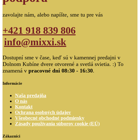
zavolajte nám, alebo napíšte, sme tu pre vás
+421 918 839 806
info@mixxi.sk
Dostupní sme v čase, keď sú v kamennej predajni v
Dolnom Kubíne dvere otvorené a svetlá svietia. :) To
znamená v
pracovné dni 08:30 - 16:30
.
Informácie
Naša predajňa
O nás
Kontakt
Ochrana osobných údajov
Všeobecné obchodné podmienky
Zásady používania súborov cookie (EÚ)
Zákazníci