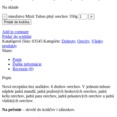
Na sklade
množstvo Mixit Tubus plný orechov 350g
Pridať do košíka
Add to compare
Pridať do wishlist
Katalógové číslo:
03545
Kategórie:
Dobroty
,
Orechy
,
Všetky
produkty
Share:
Popis
Ďalšie informácie
Recenzie (0)
Popis
Nová receptúra bez arašidov. 6 druhov orechov. V jednom tubuse
nájdete jadrá mandlí, jadrá pražených lieskových orechov, jadrá
kešu orechov, jadrá para orechov, jadrá pekanových orechov a jadrá
vlašských orechov.
Na pečenie
– skvelé do koláčov i zákuskov.