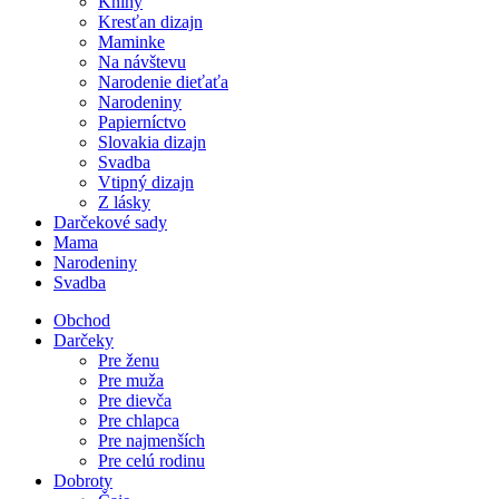
Knihy
Kresťan dizajn
Maminke
Na návštevu
Narodenie dieťaťa
Narodeniny
Papierníctvo
Slovakia dizajn
Svadba
Vtipný dizajn
Z lásky
Darčekové sady
Mama
Narodeniny
Svadba
Obchod
Darčeky
Pre ženu
Pre muža
Pre dievča
Pre chlapca
Pre najmenších
Pre celú rodinu
Dobroty