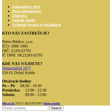
Zákaznícky účet
Moje objednávky
Doprava
Spôsob platby
Vrátenie tovaru a reklamácie
KTO NÁS ZASTREŠUJE?
Pietro Biblico, s.r.o.
IČO: 5000 1965
DIČ: 2120143795
IČ DPH: SK2120143795
KDE NÁS NÁJDETE?
Nemocničná 1977
026 01 Dolný Kubín
Otváracie hodiny
Po – Pi:
08:30 - 16:30
Prestávka:
12:00 - 12:30
Sobota:
09:00 - 12:00
Mixxi.sk
2025 CREATED BY
fokus.studio
.
Search