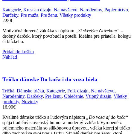
Kategórie
,
Kresťan dizajn
,
Na návštevu
,
Narodeniny
,
Papierníctvo
,
Darčeky
,
Pre muža
,
Pre ženu
,
Všetky produkty
2.90
€
Motivačná drevená záložka s nápisom
„Si skvelým človekom“
–
drobný darček, ktorý povzbudí a poteší. Ideálna pre priateľa, kolegu
či blízkeho.
Pridať do košíka
Náhľad
Tričko dámske Do koča i do voza biela
Tričká
,
Dámske tričká
,
Kategórie
,
Folk dizajn
,
Na návštevu
,
Narodeniny
,
Darčeky
,
Pre ženu
,
Oblečenie
,
Vtipný dizajn
,
Všetky
produkty
,
Novinky
16.90
€
Kvalitné dámske tričko s ľudovým nápisom
„Do voza aj do koča“
spája tradičný slovenský humor a moderný vzhľad. Vyrobené z
príjemného materiálu so silikónovou úpravou, vďaka ktorej si tričko
dlho zachováva svoj tvar a farbu. Skvelý darček pre ženy, ktoré