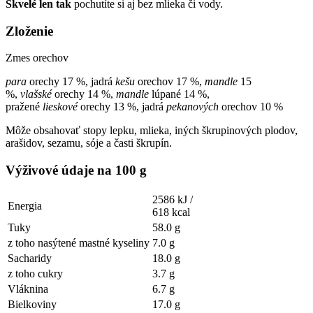
Skvelé len tak
pochutíte si aj bez mlieka či vody.
Zloženie
Zmes orechov
para
orechy 17 %, jadrá
kešu
orechov 17 %,
mandle
15
%,
vlašské
orechy 14 %,
mandle
lúpané 14 %,
pražené
lieskové
orechy 13 %, jadrá
pekanových
orechov 10 %
Môže obsahovať stopy lepku, mlieka, iných škrupinových plodov,
arašidov, sezamu, sóje a časti škrupín.
Výživové údaje na 100 g
2586 kJ /
Energia
618 kcal
Tuky
58.0 g
z toho nasýtené mastné kyseliny
7.0 g
Sacharidy
18.0 g
z toho cukry
3.7 g
Vláknina
6.7 g
Bielkoviny
17.0 g