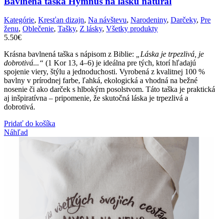
Bavlnená taška Hymnus na lásku natural
Kategórie
,
Kresťan dizajn
,
Na návštevu
,
Narodeniny
,
Darčeky
,
Pre
ženu
,
Oblečenie
,
Tašky
,
Z lásky
,
Všetky produkty
5.50
€
Krásna bavlnená taška s nápisom z Biblie:
„Láska je trpezlivá, je
dobrotivá...“
(1 Kor 13, 4–6) je ideálna pre tých, ktorí hľadajú
spojenie viery, štýlu a jednoduchosti. Vyrobená z kvalitnej 100 %
bavlny v prírodnej farbe, ľahká, ekologická a vhodná na bežné
nosenie či ako darček s hlbokým posolstvom. Táto taška je praktická
aj inšpiratívna – pripomenie, že skutočná láska je trpezlivá a
dobrotivá.
Pridať do košíka
Náhľad